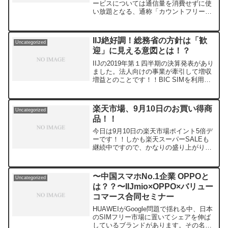
ービスについては通信量を消費せずに使
い放題となる、通称「カウントフリー」
を規制する議論が再燃しています。規制
によって影響が生じる通信会社もあるこ
とから、この記事では現在「カウントフ
IIJ絶好調！総務省の方針は「歓
Uncategorized
リー」を提供している会...
迎」に見える意図とは！？
IIJの2019年第１四半期の決算発表があり
ました。法人向けの事業が牽引して増収
増益とのことです！！BIC SIMを利用し
ている私としては、IIJが好調であること
は大変ありがたいです。格安SIMは運営
会社の経営状況が通信速度に影響します
楽天市場、9月10日のお買い得商
Uncategorized
から...
品！！
今日は9月10日の楽天市場ポイント5倍デ
ーです！！しかも楽天スーパーSALEも
継続中ですので、かなりの盛り上がりが
期待されます。一方で、5日のポイント5
倍デーが盛り上がり過ぎたこともあり、
既に売り切れになっている商品も多くあ
〜中国スマホNo.1企業 OPPOと
Uncategorized
ります。この記事...
は？？〜IIJmio×OPPO×バリュー
コマース合同セミナー
HUAWEIがGoogle問題で揺れる中、日本
のSIMフリー市場に置いてシェアを伸ば
しているブランドがあります。その名は