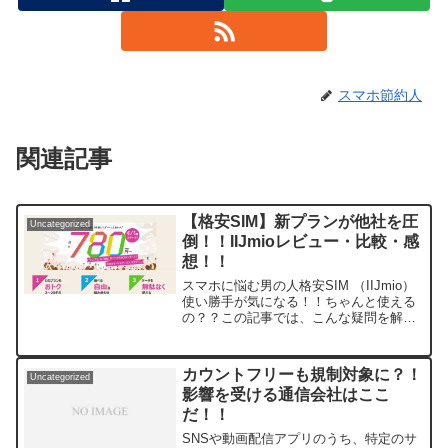
スマホ節約人
関連記事
【格安SIM】新プランが他社を圧
Uncategorized
倒！！IIJmioレビュー・比較・感
想！！
スマホに悩む男の人格安SIM （IIJmio）
使い勝手が気になる！！ちゃんと使える
の？？この記事では、こんな疑問を解決
します！！IIJmioはSNS・ウェブ検索等
のライトな使い方はもちろん、動画やゲ
ームでも一部の時間帯を除けば充分使え
カウントフリーも規制対象に？！
Uncategorized
ます！...
影響を受ける通信会社はここ
だ！！
SNSや動画配信アプリのうち、特定のサ