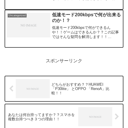
「OPPO」！！日本国内で全く無名だっ
たにも関わらず、スマホの完成度の高さ
とコストパフォーマンスによって、一気
低速モード200kbpsで何が出来る
Uncategorized
に有名にな...
のか！？
低速モード200kbpsで何ができるん
や！！ゲームはできるんか？？この記事
ではそんな疑問を解消します！！
○200kbpsでできること！！①ポケモン
go②SNS③YouTube等動画④デジタルカ
ードゲーム（DCG）⑤LINEゲーム⑥web
サイ...
スポンサーリンク
どちらがおすすめ？？HUAWEI
「P30lite」 とOPPO 「RenoA」比
較！！
あなたは何台持ってますか？？スマホを
複数台持つべき３つの理由！！