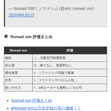
— Nomad SIM｜ノマドシム (@sim_nomad_inc)
2020年4月1日
Nomad sim 評価まとめ
Nomad sim
評価
価格
△…月数百円程度割高
安心感
◎…縛りなし、更新料なし
通信速度
○…ソフトバンク回線で爆速
評判
○…フリーランサーから人気
使いやすさ
○…wifiルーターも無料レンタル可
Nomad sim 評価まとめ
●Nomad simは完全定額の安心価格！！