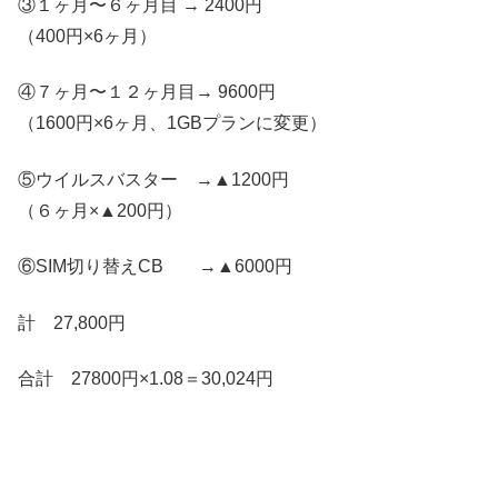
③１ヶ月〜６ヶ月目 → 2400円
（400円×6ヶ月）
④７ヶ月〜１２ヶ月目→ 9600円
（1600円×6ヶ月、1GBプランに変更）
⑤ウイルスバスター →▲1200円
（６ヶ月×▲200円）
⑥SIM切り替えCB →▲6000円
計 27,800円
合計 27800円×1.08＝30,024円