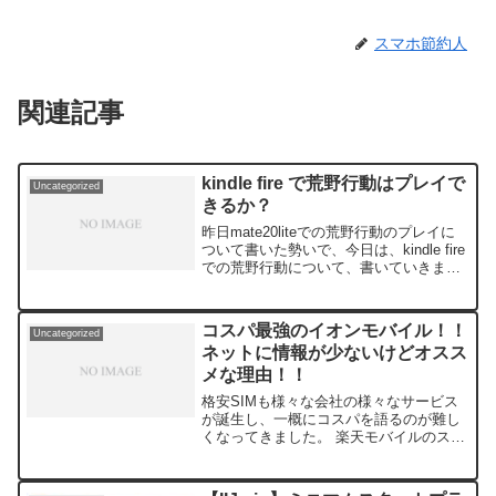
スマホ節約人
関連記事
kindle fire で荒野行動はプレイで
Uncategorized
きるか？
昨日mate20liteでの荒野行動のプレイに
ついて書いた勢いで、今日は、kindle fire
での荒野行動について、書いていきま
す。そもそもkindle fireは7HD、8HD、
10HDの3種類が販売されています。私は
8HDを所有してま...
コスパ最強のイオンモバイル！！
Uncategorized
ネットに情報が少ないけどオスス
メな理由！！
格安SIMも様々な会社の様々なサービス
が誕生し、一概にコスパを語るのが難し
くなってきました。 楽天モバイルのスー
パー放題は随時1Mの速度、LINEモバイ
ルのコミュニケーションプランは対象
SNSの通信料カット、Linksmateはなん