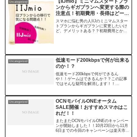
【IIJmio】ミニマムスタートプラ
Uncategorized
と対象ゲ...
ンからギガプランへ変更する際の
注意点！初期費用・長得はどーな
る？？デメリットはあるか？
スマホに悩む男の人IIJのミニマムスター
トプランからギガプランに変更したいけ
ど、デメリットある？？初期費用とか長
得はどーなるの？？この記事ではこんな
疑問を解消します！！IIJmeetingでの回
答内容も参考にしながら記事を書きまし
た。現時点...
低速モード200kbpsで何が出来る
Uncategorized
のか！？
低速モード200kbpsで何ができるん
や！！ゲームはできるんか？？この記事
ではそんな疑問を解消します！！
○200kbpsでできること！！①ポケモン
go②SNS③YouTube等動画④デジタルカ
ードゲーム（DCG）⑤LINEゲーム⑥web
OCNモバイルONEオータム
Uncategorized
サイ...
SALE開催！おすすめスマホはこ
れだ！！
またまたOCNモバイルONEのキャンペー
ンが開始しました！！10月23日から11月
6日までの今回のキャンペーンは楽天市場
やヤフーショッピングでの購入は不要で