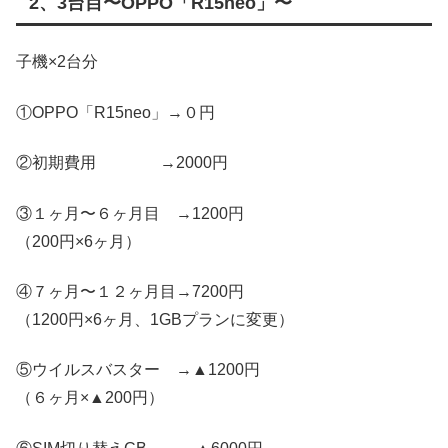
2、3台目〜OPPO「R15neo」〜
子機×2台分
①OPPO「R15neo」→０円
②初期費用 →2000円
③１ヶ月〜６ヶ月目 →1200円
（200円×6ヶ月）
④７ヶ月〜１２ヶ月目→7200円
（1200円×6ヶ月、1GBプランに変更）
⑤ウイルスバスター →▲1200円
（６ヶ月×▲200円）