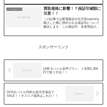
す。高額スマホの割引が規制された今、
楽天市場やヤフーショッピング経由のス
買取価格に影響！？保証印減額に
Uncategorized
マホ購入はお...
注意！！
この記事では家電製品や任天堂switchiを
購入した際に押印される保証印について
解説します。この保証印、未使用品の買
取の場合は買取価格にも影響するので是
非一読してください！そもそも保証印と
は何か保証印とはスマホやゲーム機、家
電の箱に購入した...
スポンサーリンク
LINEモバイル音声プラン、１年間1,300
円で使う方法！！
OCNモバイルONEが楽天市場店で
SALE！！オススメ端末はこれだ！！