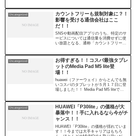
こちら。 格安スマホ（SIMフリーのミド
ルレンジ以下）でfelica搭載機種は...
カウントフリーも規制対象に？！
Uncategorized
影響を受ける通信会社はここ
だ！！
SNSや動画配信アプリのうち、特定のサ
ービスについては通信量を消費せずに使
い放題となる、通称「カウントフリー」
を規制する議論が再燃しています。規制
によって影響が生じる通信会社もあるこ
とから、この記事では現在「カウントフ
お得すぎる！！コスパ最強タブレ
Uncategorized
リー」を提供している会...
ットのMedia Pad M5 lite登
場！！
huawei（ファーウェイ）からとんでも無
いコスパのタブレットが５月１７日に登
場しました！！ Media Pad M5 liteで
す！！Media Pad M5もコスパがよくて愛
用者が多いのですが、そこからさらにコ
スパを追求してきたのがMe...
HUAWEI「P30lite」の価格が大
Uncategorized
暴落中！！手に入れるなら今がチ
ャンス！！
HUAWEI「P30lite」の価格が揺れていま
す！！今までは大手キャリアはもちろ