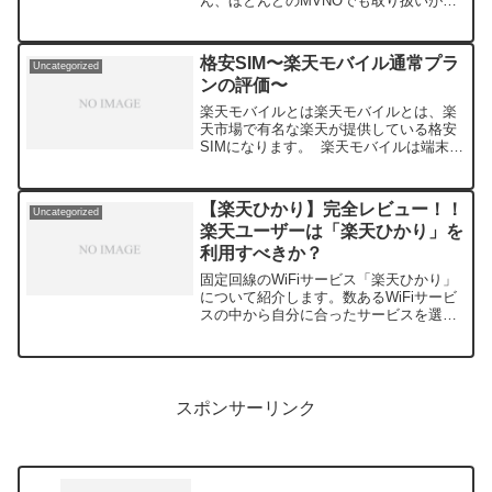
ん、ほとんどのMVNOでも取り扱いがな
かったため、中古品や新品未使用品の流
通量が少なく価格が高止まりしていまし
た。しかし、ここにきてauやY!mobile、
格安SIM〜楽天モバイル通常プラ
Uncategorized
そ...
ンの評価〜
楽天モバイルとは楽天モバイルとは、楽
天市場で有名な楽天が提供している格安
SIMになります。 楽天モバイルは端末割
引や無料通話等もセットにしたスーパー
放題プランも提供してますが、こちらは
料金がやや複雑であり、別の記事にて解
【楽天ひかり】完全レビュー！！
Uncategorized
説します。この記事...
楽天ユーザーは「楽天ひかり」を
利用すべきか？
固定回線のWiFiサービス「楽天ひかり」
について紹介します。数あるWiFiサービ
スの中から自分に合ったサービスを選ぶ
のは大変ですよね。この記事では実際に
「楽天ひかり」を契約し、利用している
ユーザーの実体験や率直な感想を踏まえ
て、「楽天ひかり...
スポンサーリンク