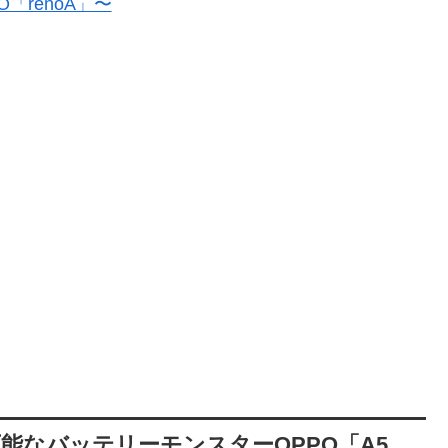
「renoA」〜
能なバッテリーモンスターOPPO「A5