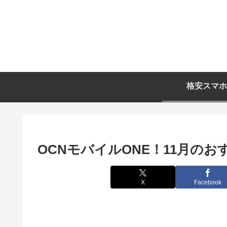
格安スマホ
OCNモバイルONE！11月の
X
Facebook