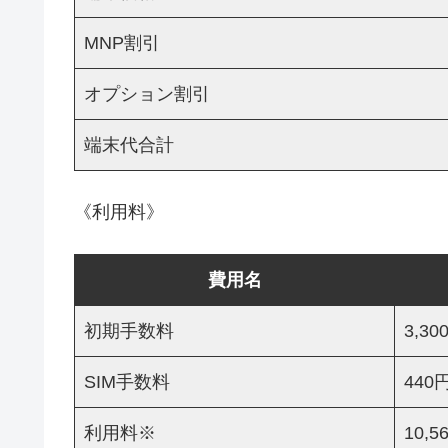
MNP割引
オプション割引
端末代合計
《利用料》
費用名
初期手数料
3,30
SIM手数料
440
利用料※
10,5