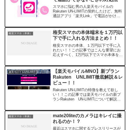
スマホに悩む男の人楽天モバイルの
Rakuten UN-LIMITの契約したけど、無料
通話アプリ「楽天Link」で電話がかけら
れない（汗）っっこの記事では、こんな
悩みを解消するために試して欲しいこと
を紹介します。楽天Linkで通話ができな
格安スマホの本体端末を１万円以
格安スマホ（本体）
いと...
下で手に入れる方法まとめ！！
格安スマホの本体、１万円以下で手に入
れたい！！この記事ではこんな要望にお
応えすべく、1万円以下でスマホ本体を手
に入れる方法を紹介します！！欲しいス
マホによって最適な入手方法は異なりま
すので、下記を参考にしとお気に入りの1
【楽天モバイルMNO】新プラン
楽天モバイルUNLIMIT
台を見つけてください...
Rakuten UNLIMIT徹底解説＆レ
ビュー！！
Rakuten UN-LIMITの特徴を教えて欲し
い！！この記事では楽天モバイルの新プ
ランRakuten UN-LIMITについて解説し
ます。料金プランではY!mobileや
UQmobileとの比較もありますので、是非
ご確認ください。Rak...
mate20liteのカメラはキレイに撮
格安スマホ（本体）
れるのか！？
最近はスマホに関するプレスリリースが