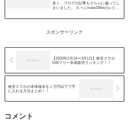
多く、ブログの記事もそちらに偏ってし
まいました。 久々にmate20liteのレビュ
ー記事です！！ 今日はハマスタに行って
きたので、写真を撮ってきました。それ
がこちら。 素人の写真なので鮮やかで
はあり...
スポンサーリンク
【2020年2月24〜3月1日】格安スマホ
SIMフリー本体販売ランキング！！
格安スマホの本体端末を１万円以下で手
に入れる方法まとめ！！
コメント