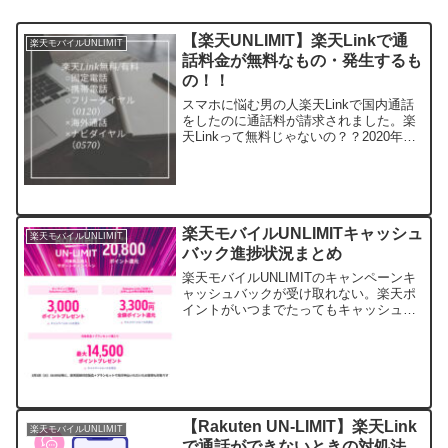
【楽天UNLIMIT】楽天Linkで通
楽天モバイルUNLIMIT
話料金が無料なもの・発生するも
の！！
スマホに悩む男の人楽天Linkで国内通話
をしたのに通話料が請求されました。楽
天Linkって無料じゃないの？？2020年に
新しい通信サービスとして参入した楽天
UNLIMIT！！楽天Linkを使えば通話が無
料ということで話題になりました。しか
し...
楽天モバイルUNLIMITキャッシュ
楽天モバイルUNLIMIT
バック進捗状況まとめ
楽天モバイルUNLIMITのキャンペーンキ
ャッシュバックが受け取れない。楽天ポ
イントがいつまでたってもキャッシュバ
ックされない。この記事では、こんな不
安の声を解消すべく楽天モバイル
UNLIMITのキッシュバック時期・キャッ
シュバックの進捗状...
【Rakuten UN-LIMIT】楽天Link
楽天モバイルUNLIMIT
で通話ができないときの対処法