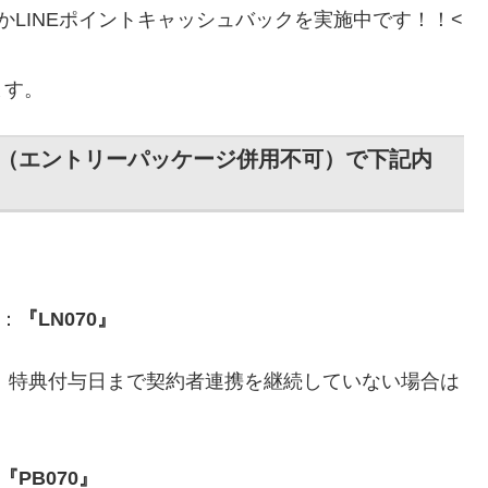
payかLINEポイントキャッシュバックを実施中です！！<
ます。
経由（エントリーパッケージ併用不可）で下記内
力
方：
『LN070』
後、特典付与日まで契約者連携を継続していない場合は
『PB070』