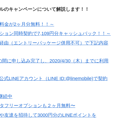
バイルのキャンペーンについて解説します！！
本料金が2ヶ月分無料！！～
ション同時契約で7,109円分キャッシュバック！！～
イト経由（エントリーパッケージ併用不可）で下記内容
月）の間に申し込み完了し、2020/4/30（木）までに利用
INEアカウント（LINE ID:@linemobile)で契約
継続中
ータフリーオプションも２ヶ月無料〜
や友達を招待して3000円分のLINEポイントを