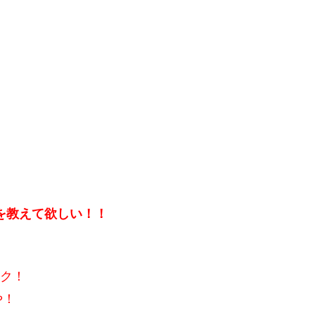
を教えて欲しい！！
ック！
や！