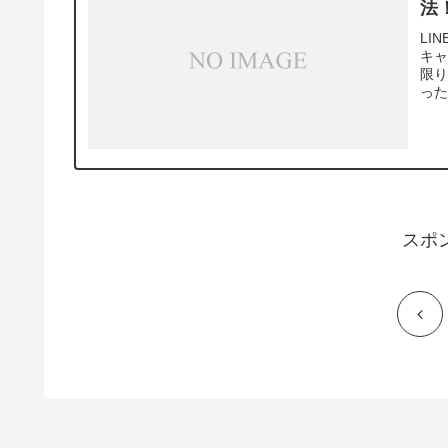
法
LI
キ
限
った
スポ
前
へ