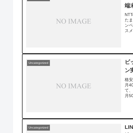
端
NT
た
ン
スメ
ビ
Uncategorized
ン
格安
月4
て、
月5
L
Uncategorized