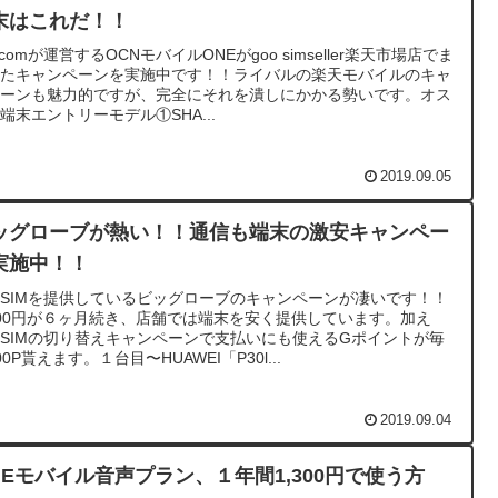
末はこれだ！！
Tcomが運営するOCNモバイルONEがgoo simseller楽天市場店でま
またキャンペーンを実施中です！！ライバルの楽天モバイルのキャ
ペーンも魅力的ですが、完全にそれを潰しにかかる勢いです。オス
端末エントリーモデル①SHA...
2019.09.05
ッグローブが熱い！！通信も端末の激安キャンペー
実施中！！
SIMを提供しているビッグローブのキャンペーンが凄いです！！
00円が６ヶ月続き、店舗では端末を安く提供しています。加え
SIMの切り替えキャンペーンで支払いにも使えるGポイントが毎
00P貰えます。１台目〜HUAWEI「P30l...
2019.09.04
INEモバイル音声プラン、１年間1,300円で使う方