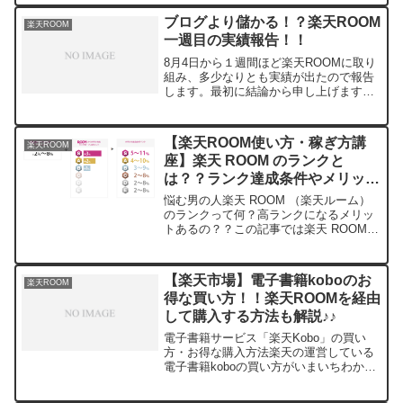
ブログより儲かる！？楽天ROOM
楽天ROOM
一週目の実績報告！！
8月4日から１週間ほど楽天ROOMに取り
組み、多少なりとも実績が出たので報告
します。最初に結論から申し上げます
と、楽天ROOMはブログより成果は出や
すいと思います！！一方で、上位
ROOMERでも月に5万円稼げれば御の
【楽天ROOM使い方・稼ぎ方講
楽天ROOM
字？といった雰囲気があり...
座】楽天 ROOM のランクと
は？？ランク達成条件やメリット
も徹底解説！！
悩む男の人楽天 ROOM （楽天ルーム）
のランクって何？高ランクになるメリッ
トあるの？？この記事では楽天 ROOM
(楽天ルーム)のランクやメリットについ
て徹底解説します！！スマホ節約人楽天
ROOMとは楽天市場の商品をSNSのよう
【楽天市場】電子書籍koboのお
楽天ROOM
に紹介し合...
得な買い方！！楽天ROOMを経由
して購入する方法も解説♪♪
電子書籍サービス「楽天Kobo」の買い
方・お得な購入方法楽天の運営している
電子書籍koboの買い方がいまいちわから
ない。購入方法を教えて！！koboに悩む
男の人楽天の運営している電子書籍kobo