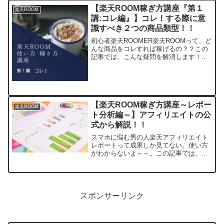
の買い方がわからない。購入方法を教え
【楽天ROOM稼ぎ方講座『第１
楽天ROOM
て！！この...
講:コレ編』】コレ！する際に意
識すべき２つの商品類型！！
初心者楽天ROOMER楽天ROOMって、ど
んな商品をコレすれば稼げるの？？この
記事では、こんな疑問を解消します！！
このブログでは、ブログ運営で培った
Webマーケティングの知識を応用して、
楽天ROOMで効率よく稼ぐ方法を紹介し
ています。今回は...
【楽天ROOM稼ぎ方講座～レポー
楽天ROOM
ト分析編～】アフィリエイトの公
式から解説！！
スマホに悩む男の人楽天アフィリエイト
レポートって成果しか見てない。使い方
がわからないよ～～。この記事では、こ
んな悩みを解決します！！このブログで
は、ブログ運営で培ったWebマーケティ
ングの知識を応用して、楽天ROOMで効
率よく稼ぐ方法を紹介...
スポンサーリンク