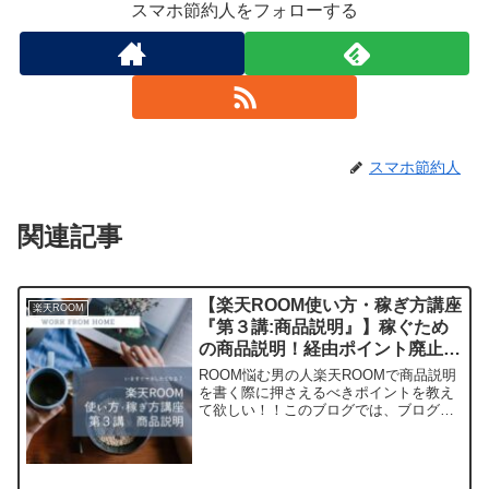
スマホ節約人をフォローする
スマホ節約人
関連記事
【楽天ROOM使い方・稼ぎ方講座
楽天ROOM
『第３講:商品説明』】稼ぐため
の商品説明！経由ポイント廃止に
も対応！！
ROOM悩む男の人楽天ROOMで商品説明
を書く際に押さえるべきポイントを教え
て欲しい！！このブログでは、ブログ運
営で培ったWebマーケティングの知識を
応用して、楽天ROOMで効率よく稼ぐ方
法を紹介しています。楽天ROOMで効率
よく稼ぐとは、...