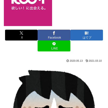
X
Facebook
はてブ
LINE
2020.05.13
2021.03.10